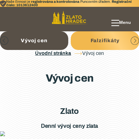
registrována a kontrolována
Registrační
Naše činnost je
Puncovním úřadem.
číslo: 1013612400
Menu
Vývoj cen
Falzifikáty
Úvodní stránka
Vývoj cen
Vývoj cen
Zlato
Denní vývoj ceny zlata