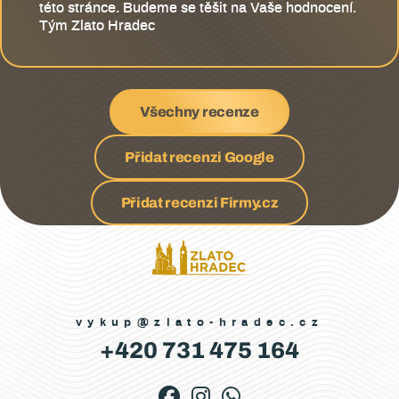
této stránce. Budeme se těšit na Vaše hodnocení.
Tým Zlato Hradec
Všechny recenze
Přidat recenzi Google
Přidat recenzi Firmy.cz
vykup@zlato-hradec.cz
+420 731 475 164