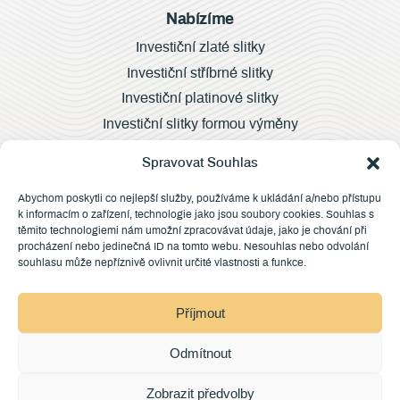
Nabízíme
Investiční zlaté slitky
Investiční stříbrné slitky
Investiční platinové slitky
Investiční slitky formou výměny
Velkoobchod
Spravovat Souhlas
Abychom poskytli co nejlepší služby, používáme k ukládání a/nebo přístupu
k informacím o zařízení, technologie jako jsou soubory cookies. Souhlas s
Další informace
těmito technologiemi nám umožní zpracovávat údaje, jako je chování při
procházení nebo jedinečná ID na tomto webu. Nesouhlas nebo odvolání
Registr klenotnických slitin
souhlasu může nepříznivě ovlivnit určité vlastnosti a funkce.
Vývoj cen
Čím měříme?
Příjmout
Falzifikáty
Nejčastější otázky
Odmítnout
Zobrazit předvolby