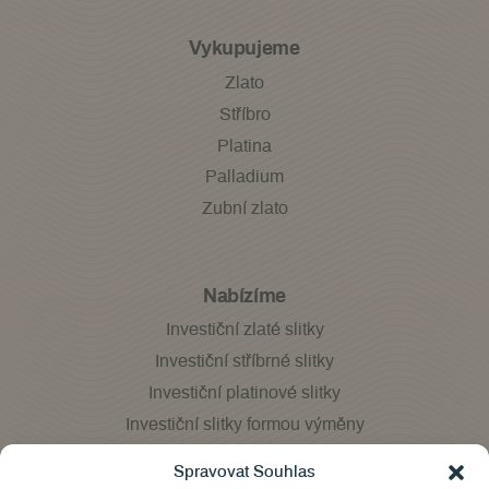
Vykupujeme
Zlato
Stříbro
Platina
Palladium
Zubní zlato
Nabízíme
Investiční zlaté slitky
Investiční stříbrné slitky
Investiční platinové slitky
Investiční slitky formou výměny
Velkoobchod
Spravovat Souhlas