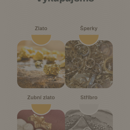
Zlato
Šperky
Zubní zlato
Stříbro