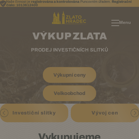
registrována a kontrolována
Registrační
Naše činnost je
Puncovním úřadem.
číslo: 1013612400
Menu
VÝKUP ZLATA
PRODEJ INVESTIČNÍCH SLITKŮ
Výkupní ceny
Velkoobchod
Investiční slitky
Vývoj cen
Vykupujeme