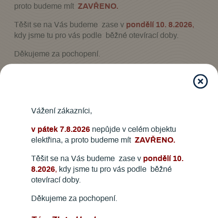
proto budeme mít
ZAVŘENO.
Těšit se na Vás budeme zase v
pondělí 10. 8.2026
,
kdy jsme tu pro vás podle běžné otevírací doby.
Děkujeme za pochopení.
Tým Zlato Hradec
Aktuální otevírací dobu najdete
zde
.
Vážení zákazníci,
v pátek 7.8.2026
nepůjde v celém objektu
elektřina, a proto budeme mít
ZAVŘENO.
Těšit se na Vás budeme zase v
pondělí 10.
8.2026
,
kdy jsme tu pro vás podle běžné
Spolupracujeme
otevírací doby.
Děkujeme za pochopení.