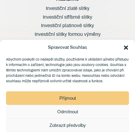
Investiční zlaté slitky
Investiční stříbrné slitky
Investiční platinové slitky
Investiční slitky formou výměny
Velkoobchod
Spravovat Souhlas
Abychom poskytli co nejlepší služby, používáme k ukládání a/nebo přístupu
k informacím o zařízení, technologie jako jsou soubory cookies. Souhlas s
Další informace
těmito technologiemi nám umožní zpracovávat údaje, jako je chování při
procházení nebo jedinečná ID na tomto webu. Nesouhlas nebo odvolání
Registr klenotnických slitin
souhlasu může nepříznivě ovlivnit určité vlastnosti a funkce.
Vývoj cen
Čím měříme?
Příjmout
Falzifikáty
Nejčastější otázky
Odmítnout
Zobrazit předvolby
2026 ©Zlato Hradec s.r.o. – Výkup zlata Hradec Králové –