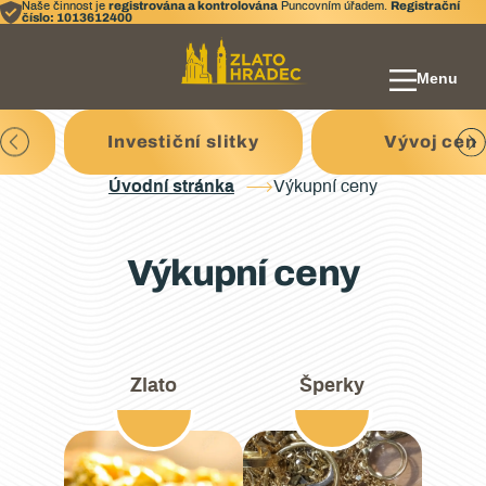
registrována a kontrolována
Registrační
Naše činnost je
Puncovním úřadem.
číslo: 1013612400
Menu
Investiční slitky
Vývoj cen
Úvodní stránka
Výkupní ceny
Výkupní ceny
Zlato
Šperky